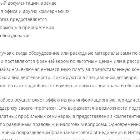
ый документации, аренде
я офиса и других коммерческих
огда предоставляется
 помощь в приобретении
 оборудования.
лучаях, когда оборудование или расходные материалы сами по 
ни поставляются франчайзером по льготным ценам или в рассро
айзинга, включая ежемесячную плату за предоставленную кон
 или вид деятельности, фиксируются в специальном договоре, 
рон во всех подробностях изучить и понять свои права и обязан
чайзер осуществляет эффективную информационную, юридичес
держку своего «протеже». Это выражается в возможности подг
сплатных профильных семинарах, в предоставлении компетентн
 по различным правовым и налоговым вопросам. Одновременн
а новых подразделений франчайзингового объединения в Интер