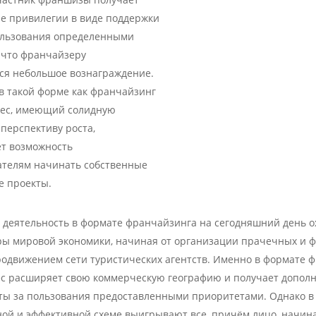
е привилегии в виде поддержки
ользования определенными
 что франчайзеру
ся небольшое вознаграждение.
в такой форме как франчайзинг
нес, имеющий солидную
перспективу роста,
ет возможность
телям начинать собственные
е проекты.
 деятельность в формате франчайзинга на сегодняшний день о
ры мировой экономики, начиная от организации прачечных и ф
родвижением сети туристических агентств. Именно в формате 
ес расширяет свою коммерческую географию и получает допол
ты за пользования предоставленными приоритетами. Однако в
ной и эффективной схеме выигрывают все, причём лицо, начи