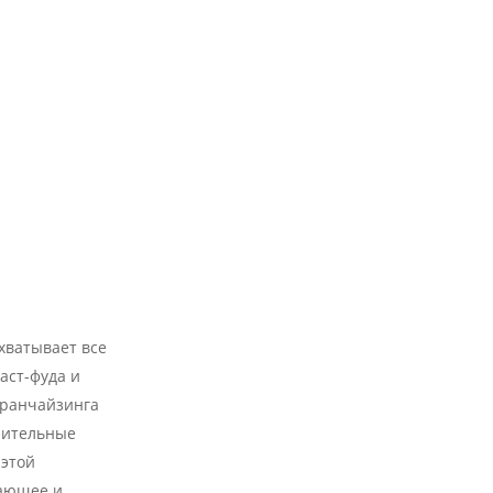
хватывает все
аст-фуда и
франчайзинга
нительные
 этой
нающее и