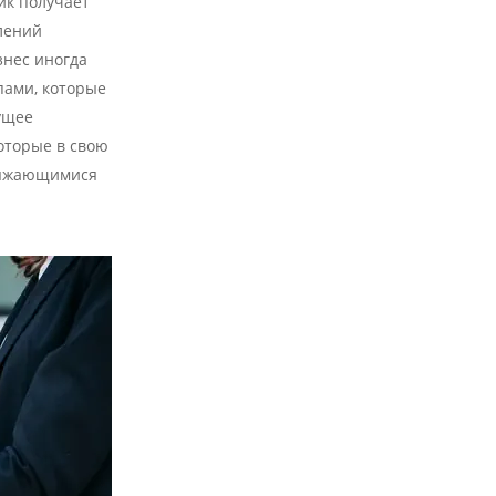
ик получает
лений
знес иногда
пами, которые
ущее
оторые в свою
ряжающимися