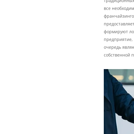
традиционных
все необходим
франчайзингов
предоставляе
формируют лоя
предприятие, 
очередь явля
собственной 