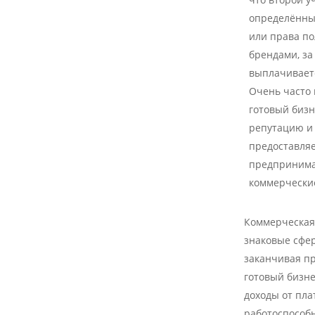
определённы
или права п
брендами, за
выплачивает
Очень часто 
готовый биз
репутацию и 
предоставля
предпринима
коммерчески
Коммерческая
знаковые сфе
заканчивая п
готовый бизн
доходы от пла
работоспособ