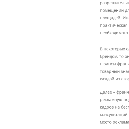
разрешительн
помещений дл
площадей. Ин
практическая
необходимого
В некоторых с
брендом, то о
нюансы франч
товарный знак
каждой из сто
Далее – фран
рекламную под
кадров на бе
консультаций
место реклам