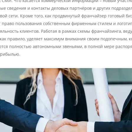
 СМИ. Что касается коммерческой информации – новый участн
ые сведения и контакты деловых партнёров и других подразде
ой сети. Кроме того, как продвинутый франчайзер готовый би
т право пользования собственным фирменным стилем и логоти
льность клиентов. Работая в рамках схемы франчайзинга, вед
как правило, уделяет максимум внимания своим подопечным, к
ются полностью автономными звеньями, в полной мере распо
прибылью.