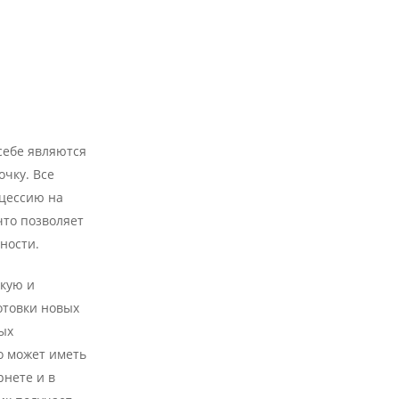
себе являются
чку. Все
цессию на
что позволяет
ности.
кую и
отовки новых
ых
о может иметь
нете и в