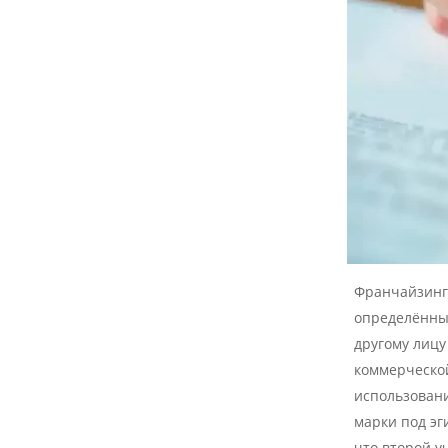
Франчайзинг 
определённых
другому лицу
коммерческой
использован
марки под эг
что второй 