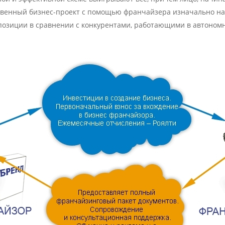
твенный бизнес-проект с помощью франчайзера изначально на
озиции в сравнении с конкурентами, работающими в автоном