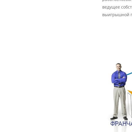
ведущее собс
выигрышной п